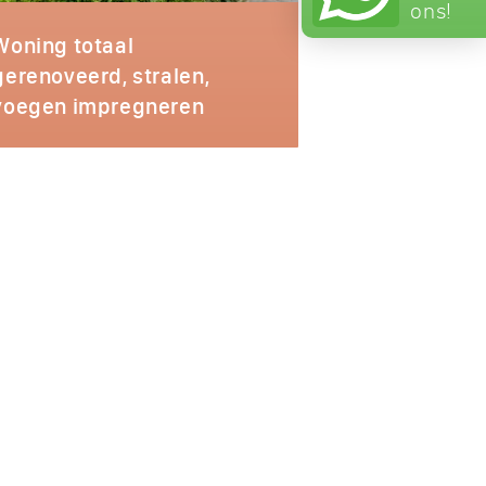
ons!
Woning totaal
gerenoveerd, stralen,
voegen impregneren