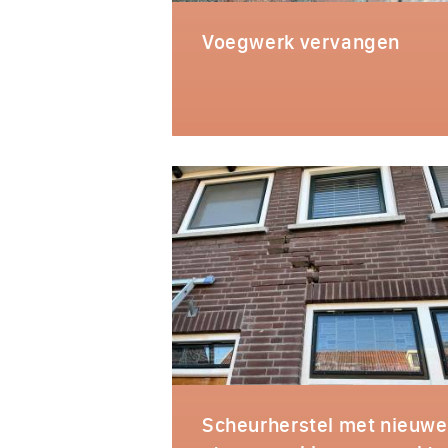
Voegwerk vervangen
Scheurherstel met nieuwe