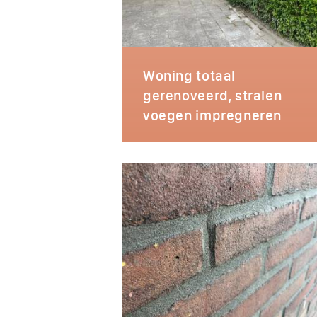
Woning totaal
gerenoveerd, stralen
voegen impregneren