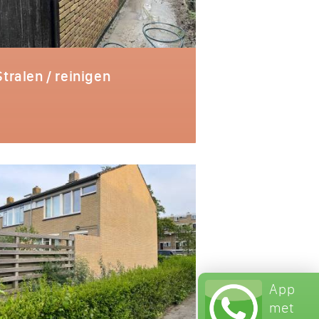
Stralen / reinigen
App
met