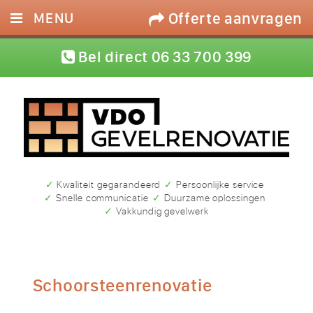
Offerte aanvragen
MENU
HOME
Bel direct 06 33 700 399
DIENSTEN
FOTO’S
REFERENTIES
CONTACT
✓ Kwaliteit gegarandeerd
✓ Persoonlijke service
✓ Snelle communicatie
✓ Duurzame oplossingen
✓ Vakkundig gevelwerk
Schoorsteenrenovatie