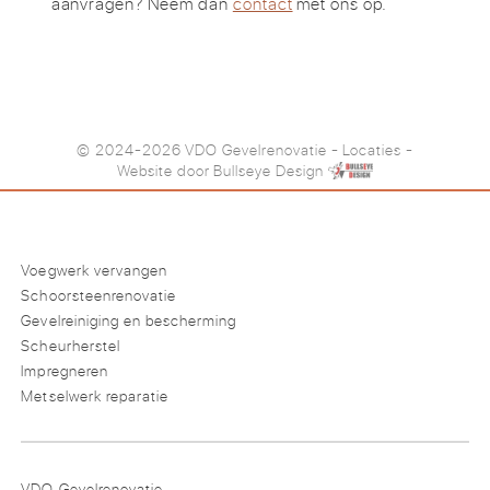
aanvragen? Neem dan
contact
met ons op.
© 2024-2026 VDO Gevelrenovatie
-
Locaties
-
Website door
Bullseye Design
Voegwerk vervangen
Schoorsteenrenovatie
Gevelreiniging en bescherming
Scheurherstel
Impregneren
Metselwerk reparatie
VDO Gevelrenovatie