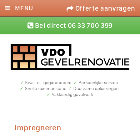
Offerte aanvragen
MENU
HOME
Bel direct 06 33 700 399
DIENSTEN
FOTO’S
REFERENTIES
CONTACT
✓ Kwaliteit gegarandeerd
✓ Persoonlijke service
✓ Snelle communicatie
✓ Duurzame oplossingen
✓ Vakkundig gevelwerk
Impregneren